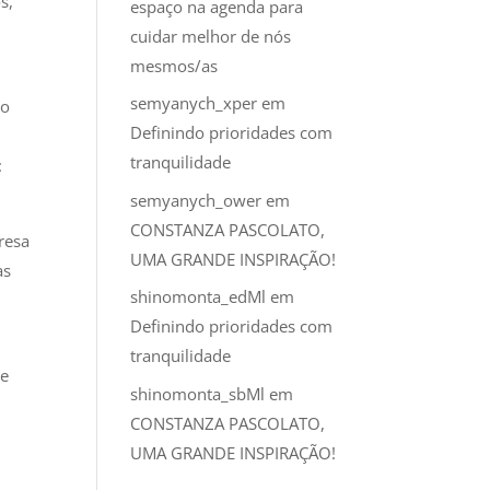
s,
espaço na agenda para
cuidar melhor de nós
mesmos/as
semyanych_xper
em
po
Definindo prioridades com
tranquilidade
:
semyanych_ower
em
CONSTANZA PASCOLATO,
resa
UMA GRANDE INSPIRAÇÃO!
as
shinomonta_edMl
em
Definindo prioridades com
tranquilidade
 e
shinomonta_sbMl
em
CONSTANZA PASCOLATO,
UMA GRANDE INSPIRAÇÃO!