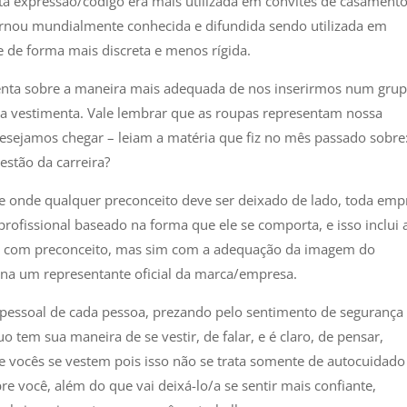
sta expressão/código era mais utilizada em convites de casamento
tornou mundialmente conhecida e difundida sendo utilizada em
 de forma mais discreta e menos rígida.
ienta sobre a maneira mais adequada de nos inserirmos num gru
a vestimenta. Vale lembrar que as roupas representam nossa
ejamos chegar – leiam a matéria que fiz no mês passado sobre
stão da carreira?
 e onde qualquer preconceito deve ser deixado de lado, toda emp
profissional baseado na forma que ele se comporta, e isso inclui 
ver com preconceito, mas sim com a adequação da imagem do
torna um representante oficial da marca/empresa.
o pessoal de cada pessoa, prezando pelo sentimento de segurança
o tem sua maneira de se vestir, de falar, e é claro, de pensar,
 vocês se vestem pois isso não se trata somente de autocuidado
re você, além do que vai deixá-lo/a se sentir mais confiante,