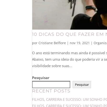
10 DICAS DO QUE FAZER E
por
Cristiane Belfiore
|
nov 19, 2021
|
Organiz
O ano está terminando mas ainda é possível se
Abaixo, tem uma ideia do que poderia vir a se
visibilidade sobre suas...
Pesquisar
Pesquisar
RECENT POSTS
FILHOS, CARREIRA E SUCESSO: UM SONHO PO
FILHOS, CARREIRA E SUCESSO: UM SONHO POS