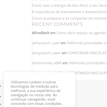
Como usar a energia do Ano Novo a seu favo
A importância do treinamento e desenvolvime
Como se preparar e se comportar em eventos
RECENT COMMENTS
AlfredNeilt
em
Como abrir espaço na agenda
semyanych_xper
em
Definindo prioridades c
semyanych_ower
em
CONSTANZA PASCOLATO
shinomonta_edMl
em
Definindo prioridades 
shinomonta_sbMl
em
CONSTANZA PASCOLAT
Utilizamos cookies e outras
tecnologias de medição para
melhorar a sua experiência de
navegação no nosso site. Ao
continuar navegando, você
concorda com essas condições.